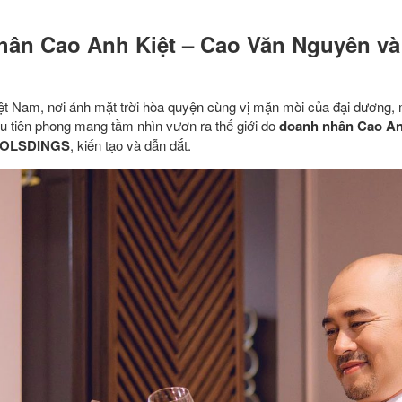
hân Cao Anh Kiệt – Cao Văn Nguyên và
ệt Nam, nơi ánh mặt trời hòa quyện cùng vị mặn mòi của đại dương
ệu tiên phong mang tầm nhìn vươn ra thế giới do
doanh nhân Cao An
BHOLSDINGS
, kiến tạo và dẫn dắt.