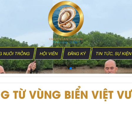
G NUÔI TRỒNG
HỘI VIÊN
ĐĂNG KÝ
TIN TỨC, SỰ KIỆN
G TỪ VÙNG BIỂN VIỆT V