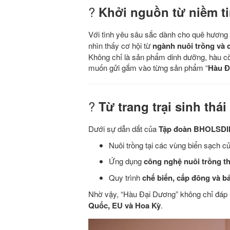
?
Khởi nguồn từ niềm ti
Với tình yêu sâu sắc dành cho quê hương 
nhìn thấy cơ hội từ
ngành nuôi trồng và 
Không chỉ là sản phẩm dinh dưỡng, hàu còn
muốn gửi gắm vào từng sản phẩm “
Hàu Đ
?
Từ trang trại sinh th
Dưới sự dẫn dắt của
Tập đoàn BHOLSD
Nuôi trồng tại các vùng biển sạch 
Ứng dụng
công nghệ nuôi trồng t
Quy trình
chế biến, cấp đông và b
Nhờ vậy, “Hàu Đại Dương” không chỉ đáp
Quốc, EU và Hoa Kỳ
.