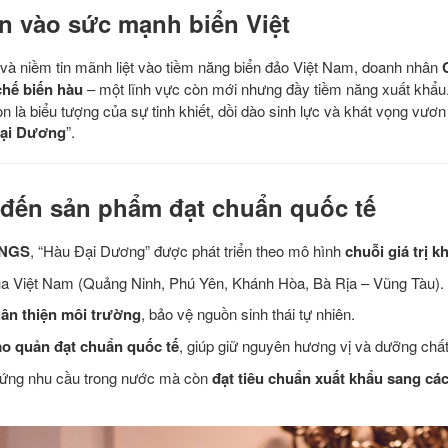
n vào sức mạnh biển Việt
và niềm tin mãnh liệt vào tiềm năng biển đảo Việt Nam, doanh nhân
chế biến hàu
– một lĩnh vực còn mới nhưng đầy tiềm năng xuất khẩu
 là biểu tượng của sự tinh khiết, dồi dào sinh lực và khát vọng vươ
ại Dương
”.
ái đến sản phẩm đạt chuẩn quốc tế
INGS
, “Hàu Đại Dương” được phát triển theo mô hình
chuỗi giá trị k
của Việt Nam (Quảng Ninh, Phú Yên, Khánh Hòa, Bà Rịa – Vũng Tàu).
hân thiện môi trường
, bảo vệ nguồn sinh thái tự nhiên.
ảo quản đạt chuẩn quốc tế
, giúp giữ nguyên hương vị và dưỡng chất
 ứng nhu cầu trong nước mà còn
đạt tiêu chuẩn xuất khẩu sang cá