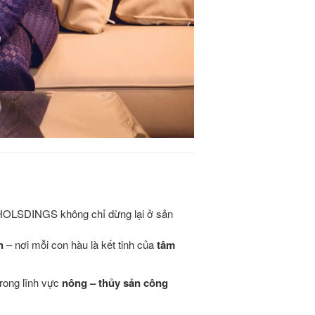
HOLSDINGS không chỉ dừng lại ở sản
n
– nơi mỗi con hàu là kết tinh của
tâm
rong lĩnh vực
nông – thủy sản công