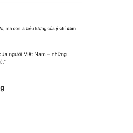
ược, mà còn là biểu tượng của
ý chí dám
 của người Việt Nam – những
ế.”
ng