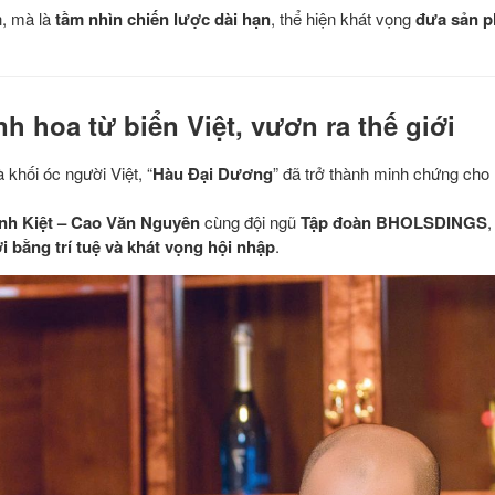
h, mà là
tầm nhìn chiến lược dài hạn
, thể hiện khát vọng
đưa sản p
h hoa từ biển Việt, vươn ra thế giới
 khối óc người Việt, “
Hàu Đại Dương
” đã trở thành minh chứng cho
nh Kiệt – Cao Văn Nguyên
cùng đội ngũ
Tập đoàn BHOLSDINGS
,
i bằng trí tuệ và khát vọng hội nhập
.