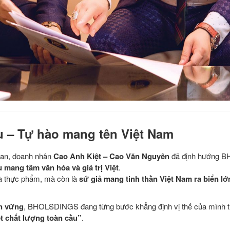
 – Tự hào mang tên Việt Nam
nan, doanh nhân
Cao Anh Kiệt – Cao Văn Nguyên
đã định hướng B
mang tầm văn hóa và giá trị Việt
.
là thực phẩm, mà còn là
sứ giả mang tinh thần Việt Nam ra biển lớ
ền vững
, BHOLSDINGS đang từng bước khẳng định vị thế của mình t
t chất lượng toàn cầu”
.