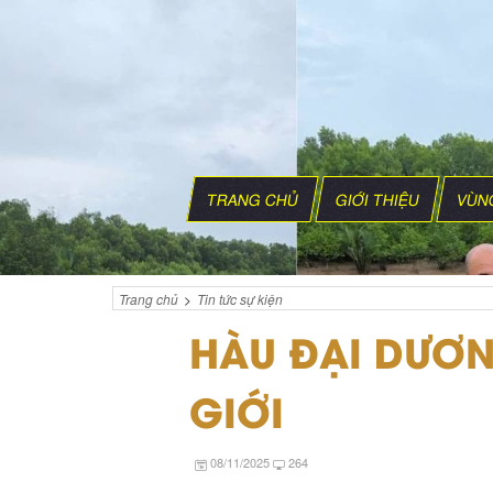
TRANG CHỦ
GIỚI THIỆU
VÙN
Trang chủ
Tin tức sự kiện
>
HÀU ĐẠI DƯƠN
GIỚI
08/11/2025
264