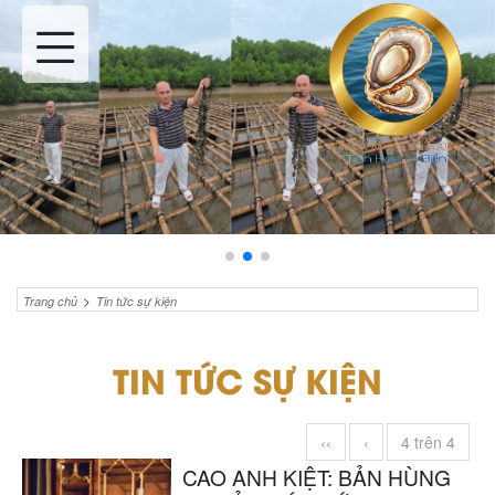
>
Trang chủ
Tin tức sự kiện
TIN TỨC SỰ KIỆN
‹‹
‹
4 trên 4
CAO ANH KIỆT: BẢN HÙNG