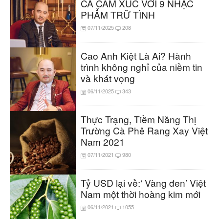
CA CẢM XÚC VỚI 9 NHẠC
PHẨM TRỮ TÌNH
07/11/2025
208
Cao Anh Kiệt Là Ai? Hành
trình không nghỉ của niềm tin
và khát vọng
06/11/2025
343
Thực Trạng, Tiềm Năng Thị
Trường Cà Phê Rang Xay Việt
Nam 2021
07/11/2021
980
Tỷ USD lại về:‘ Vàng đen’ Việt
Nam một thời hoàng kim mới
06/11/2021
1055