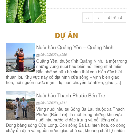
‹‹
‹
4 trên 4
DỰ ÁN
Nuôi hàu Quảng Yên – Quảng Ninh
06/12/2025
550
Quảng Yên, thuộc tỉnh Quảng Ninh, là một trong
những vùng nuôi hàu biển nổi tiếng nhất miền
Bắc nhờ sở hữu hệ sinh thái ven biển đặc biệt
thuận lợi. Khu vực này có địa hình cửa sông – vịnh biển giao
hòa, nơi nguồn nước mặn – lợ luân chuyển tự nhiên, giàu […]
Nuôi hàu Thạnh Phước Bến Tre
06/12/2025
541
Vùng nuôi hàu tại Sông Ba Lai, thuộc xã Thạch
Phước (Bến Tre), là một trong những khu vực
nuôi hàu nước lợ đặc trưng và nổi tiếng của
Đồng bằng sông Cửu Long. Con sông Ba Lai hiền hòa, có dòng
chảy ổn định và nguồn nước giàu phù sa, khoáng chất tự nhiên