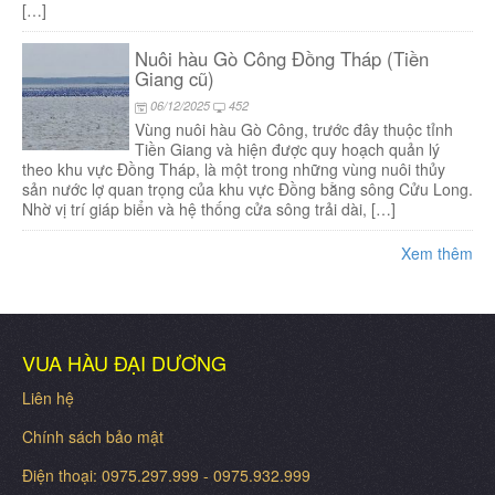
[…]
Nuôi hàu Gò Công Đồng Tháp (Tiền
Giang cũ)
06/12/2025
452
Vùng nuôi hàu Gò Công, trước đây thuộc tỉnh
Tiền Giang và hiện được quy hoạch quản lý
theo khu vực Đồng Tháp, là một trong những vùng nuôi thủy
sản nước lợ quan trọng của khu vực Đồng bằng sông Cửu Long.
Nhờ vị trí giáp biển và hệ thống cửa sông trải dài, […]
Xem thêm
VUA HÀU ĐẠI DƯƠNG
Liên hệ
Chính sách bảo mật
Điện thoại: 0975.297.999 - 0975.932.999