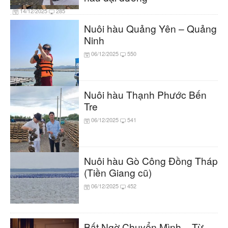
14/12/2025
285
Nuôi hàu Quảng Yên – Quảng
Ninh
06/12/2025
550
Nuôi hàu Thạnh Phước Bến
Tre
06/12/2025
541
Nuôi hàu Gò Công Đồng Tháp
(Tiền Giang cũ)
06/12/2025
452
Bất Ngờ Chuyển Mình – Từ