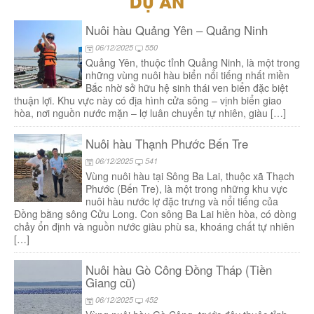
DỰ ÁN
Nuôi hàu Quảng Yên – Quảng Ninh
06/12/2025
550
Quảng Yên, thuộc tỉnh Quảng Ninh, là một trong
những vùng nuôi hàu biển nổi tiếng nhất miền
Bắc nhờ sở hữu hệ sinh thái ven biển đặc biệt
thuận lợi. Khu vực này có địa hình cửa sông – vịnh biển giao
hòa, nơi nguồn nước mặn – lợ luân chuyển tự nhiên, giàu […]
Nuôi hàu Thạnh Phước Bến Tre
06/12/2025
541
Vùng nuôi hàu tại Sông Ba Lai, thuộc xã Thạch
Phước (Bến Tre), là một trong những khu vực
nuôi hàu nước lợ đặc trưng và nổi tiếng của
Đồng bằng sông Cửu Long. Con sông Ba Lai hiền hòa, có dòng
chảy ổn định và nguồn nước giàu phù sa, khoáng chất tự nhiên
[…]
Nuôi hàu Gò Công Đồng Tháp (Tiền
Giang cũ)
06/12/2025
452