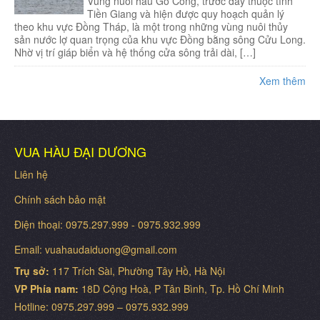
Vùng nuôi hàu Gò Công, trước đây thuộc tỉnh
Tiền Giang và hiện được quy hoạch quản lý
theo khu vực Đồng Tháp, là một trong những vùng nuôi thủy
sản nước lợ quan trọng của khu vực Đồng bằng sông Cửu Long.
Nhờ vị trí giáp biển và hệ thống cửa sông trải dài, […]
Xem thêm
VUA HÀU ĐẠI DƯƠNG
Liên hệ
Chính sách bảo mật
Điện thoại: 0975.297.999 - 0975.932.999
Email: vuahaudaiduong@gmail.com
Trụ sở:
117 Trích Sài, Phường Tây Hồ, Hà Nội
VP Phía nam:
18D Cộng Hoà, P Tân Bình, Tp. Hồ Chí Minh
Hotline: 0975.297.999 – 0975.932.999