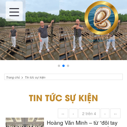
>
Trang chủ
Tin tức sự kiện
TIN TỨC SỰ KIỆN
‹‹
‹
2 trên 4
›
››
Hoàng Văn Minh – từ “đôi tay