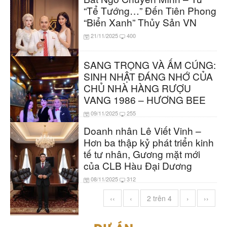
“Tể Tướng…” Đến Tiên Phong
“Biển Xanh” Thủy Sản VN
21/11/2025
400
SANG TRỌNG VÀ ẤM CÚNG:
SINH NHẬT ĐÁNG NHỚ CỦA
CHỦ NHÀ HÀNG RƯỢU
VANG 1986 – HƯƠNG BEE
09/11/2025
255
Doanh nhân Lê Viết Vinh –
Hơn ba thập kỷ phát triển kinh
tế tư nhân, Gương mặt mới
của CLB Hàu Đại Dương
08/11/2025
312
‹‹
‹
2 trên 4
›
››