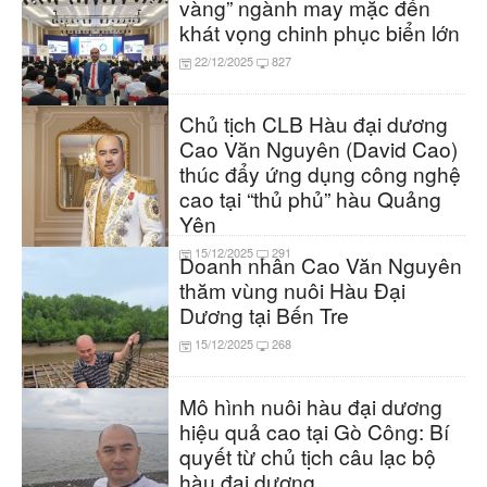
vàng” ngành may mặc đến
khát vọng chinh phục biển lớn
22/12/2025
827
Chủ tịch CLB Hàu đại dương
Cao Văn Nguyên (David Cao)
thúc đẩy ứng dụng công nghệ
cao tại “thủ phủ” hàu Quảng
Yên
15/12/2025
291
Doanh nhân Cao Văn Nguyên
thăm vùng nuôi Hàu Đại
Dương tại Bến Tre
15/12/2025
268
Mô hình nuôi hàu đại dương
hiệu quả cao tại Gò Công: Bí
quyết từ chủ tịch câu lạc bộ
hàu đại dương